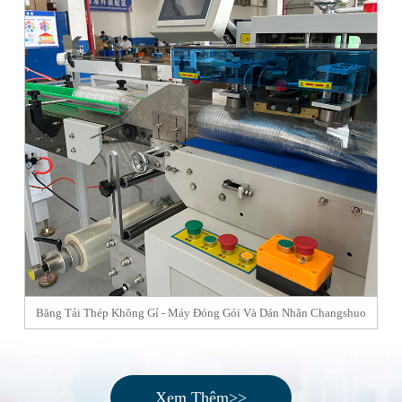
Băng Tải Thép Không Gỉ - Máy Đóng Gói Và Dán Nhãn Changshuo
B
Xem Thêm>>