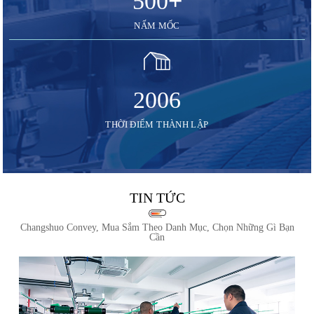
+
500
NẤM MỐC
2006
THỜI ĐIỂM THÀNH LẬP
TIN TỨC
Changshuo Convey, Mua Sắm Theo Danh Mục, Chọn Những Gì Bạn
Cần